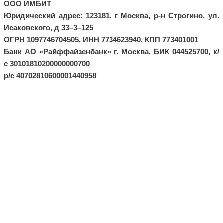
ООО ИМБИТ
Юридический адрес:
123181, г Москва, р-н Строгино, ул
.
Исаковского, д 33
–
3
–
125
ОГРН
1097746704505
, ИНН
7734623940
, КПП
773401001
Банк
АО «Райффайзенбанк» г. Москва
, БИК
044525700
, к/
с
30101810200000000700
р/с 40702810600001440958