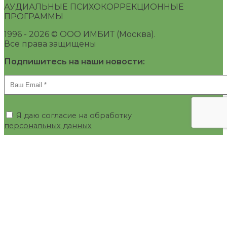
АУДИАЛЬНЫЕ ПСИХОКОРРЕКЦИОННЫЕ
ПРОГРАММЫ
1996 -
2026 © ООО ИМБИТ (Москва).
Все права защищены
Подпишитесь на наши новости:
Я даю согласие на обработку
персональных данных
Москва
ул. Габричевского, 5-3
8 (495) 364-91-86
order@somvi.ru