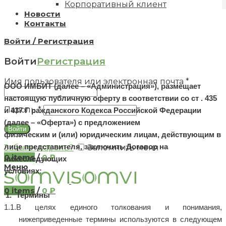
Корпоративный клиент
Новости
Контакты
Войти / Регистрация
Войти
Регистрация
Имя пользователя или электронная почта
*
ООО ИМБИТ (
далее –
«Администрация»), размещает
настоящую публичную оферту в соответствии со
ст
. 435
Пароль
*
и 437 Г
ражданского
Кодекса Российской Федерации
(
далее –
«Оферта») с предложением
Войти
физическим и
(или) юридическим лицам, действующим в
Забыли пароль?
Запомнить меня
лице представителя, заключить Договор на
0
items
/
0
₽
нижеследующих
Меню
условиях:
0
items
/
0
₽
Термины
В целях единого толкования и понимания,
нижеприведенные термины используются в следующем