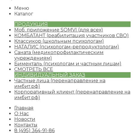
Меню
Каталог
ПРОДУКЦИЯ
Моб. приложение SOMVI
(для всех)
КОМБАТАНТ
(реабилитация участников СВО)
Классикор
(школьным психологам)
НАТАЛИС
(психологам-репродуктологам)
Саната
(медикопрофилактическим
учреждениям)
Бименталь
(психологам и частным лицам)
СМОТРЕТЬ ВСЕ
ИНДИВИДУАЛЬНЫЙ ЗАКАЗ
Частные лица
(перенаправление на
имбит.рф)
Корпоративный клиент
(перенаправление на
имбит.рф)
Главная
О Нас
Новости
Контакты
8 (495) 364-91-86